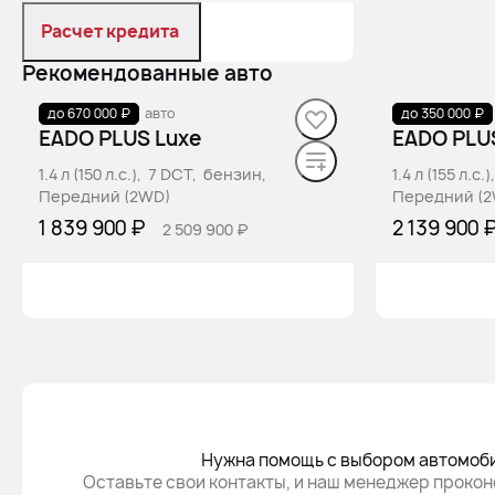
Расчет кредита
Рекомендованные авто
Забронировать
до 670 000 ₽
В наличии
·
авто
до 350 000 ₽
В наличии
·
EADO PLUS Luxe
EADO PLU
1.4 л (150 л.с.), 7 DCT, бензин,
1.4 л (155 л.с
Передний (2WD)
Передний (
1 839 900 ₽
2 139 900 
2 509 900 ₽
Забронировать
За
Нужна помощь с выбором автомоб
Оставьте свои контакты, и наш менеджер прокон